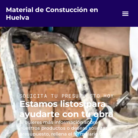
Material de Constucción en
Huelva
SOLICITA TU PRESUPUESTO HOY
Estamos listos para
ayudarte con tu obra
Si quieres más información sobre
nuestros productos o deseas solicitar un
presupuesto, rellena el formulario de