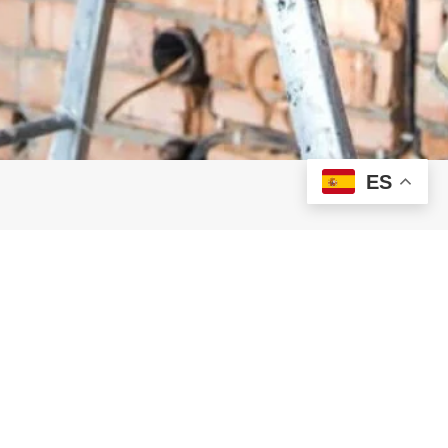
ES
OBTENER INFORMACIÓN
Contáctanos
Home
Nosotros
Servicios
Contacto